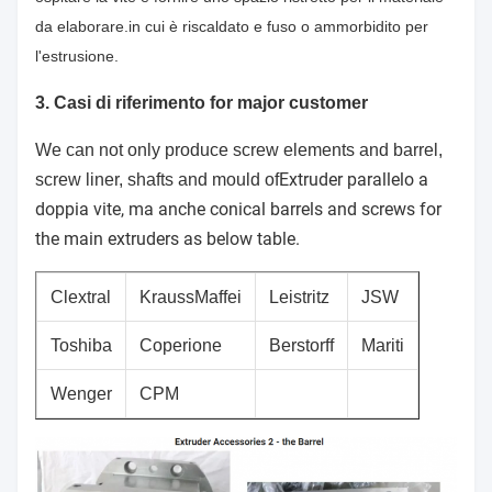
da elaborare.in cui è riscaldato e fuso o ammorbidito per
l'estrusione.
3. Casi di riferimento for major customer
We can not only produce screw elements and barrel,
Extruder parallelo a
screw liner, shafts and mould of
doppia vite, ma anche conical barrels and screws for
the main extruders as below table.
Clextral
KraussMaffei
Leistritz
JSW
Buhler
Toshiba
Coperione
Berstorff
Mariti
KOBE
Wenger
CPM