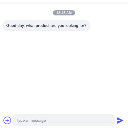
Altri materiali
12:45 AM
Good day, what product are you looking for?
B615, costruzione futura di fortuna, strada di no. 1 Wangxi, città di
Zhangjiagang, provincia di Jiangsu
Telefono:
0086--13914912658
e-mail:
kara@ttxalloy.com
Casa.
Prodotti
Video
Su Di Noi
Visita Alla Fabbrica
Controllo Della Qualità
Chiedi Un Preventivo
Notizie
Casi
Politica sulla privacy
| © 2018-2026 BLOOM(suzhou) Materials Co.,Ltd. Tutti i
diritti riservati..