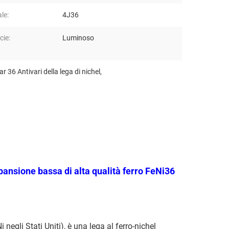
le:
4J36
cie:
Luminoso
ar 36 Antivari della lega di nichel
,
pansione bassa
di alta qualità ferro FeNi36
gli Stati Uniti), è una lega al ferro-nichel