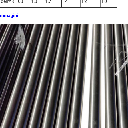
dell'AR 103
1,8
1,7
1,4
1,2
1,0
Immagini