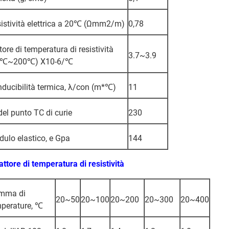
istività elettrica a 20℃ (Ωmm2/m)
0,78
tore di temperatura di resistività
3.7~3.9
0℃~200℃) X10-6/℃
ducibilità termica, λ/con (m*℃)
11
el punto TC di curie
230
ulo elastico, e Gpa
144
attore di temperatura di resistività
mma di
20~50
20~100
20~200
20~300
20~400
perature, ℃