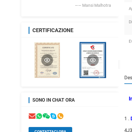
—— Mansi Malhotra
A
D
CERTIFICAZIONE
E
Des
I
SONO IN CHAT ORA
1 .
4J3
CONTATTACI ORA