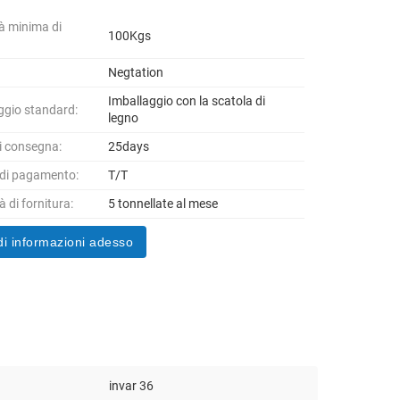
à minima di
100Kgs
Negtation
Imballaggio con la scatola di
ggio standard:
legno
i consegna:
25days
 di pagamento:
T/T
 di fornitura:
5 tonnellate al mese
di informazioni adesso
invar 36