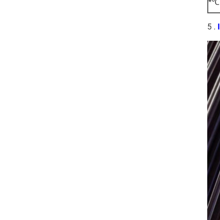
*℃ 
5 .