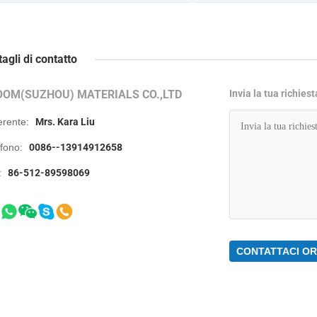
tagli di contatto
OOM(SUZHOU) MATERIALS CO.,LTD
Invia la tua richies
erente:
Mrs. Kara Liu
efono:
0086--13914912658
:
86-512-89598069
CONTATTACI O