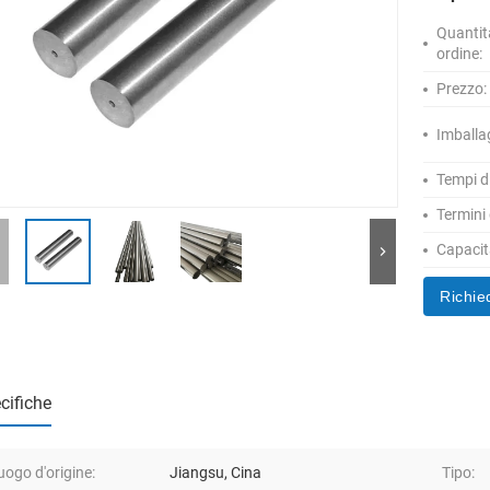
Quantit
ordine:
Prezzo:
Imballa
Tempi d
Termini
Capacità
Richie
cifiche
uogo d'origine:
Jiangsu, Cina
Tipo: