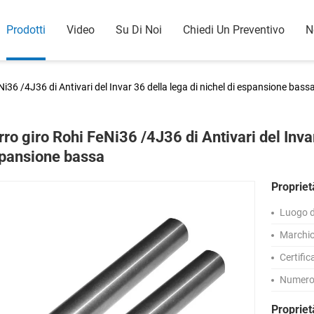
Prodotti
Video
Su Di Noi
Chiedi Un Preventivo
N
Ni36 /4J36 di Antivari del Invar 36 della lega di nichel di espansione bass
rro giro Rohi FeNi36 /4J36 di Antivari del Invar
pansione bassa
Propriet
Luogo d
Marchio
Certific
Numero 
Proprie