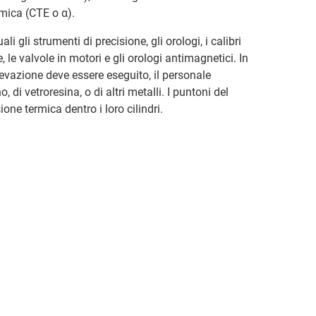
mica (CTE o α).
i gli strumenti di precisione, gli orologi, i calibri
, le valvole in motori e gli orologi antimagnetici. In
elevazione deve essere eseguito, il personale
o, di vetroresina, o di altri metalli. I puntoni del
ione termica dentro i loro cilindri.