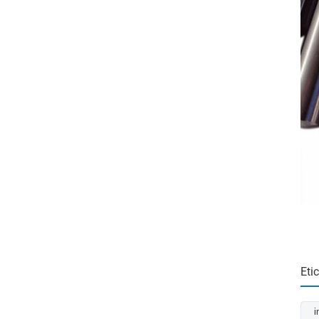
Eti
i