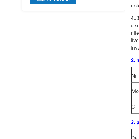
not
4J36
sis
ril
live
Inva
2. 
Ni
Mo
C
3. 
Den