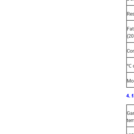
Res
Fat
(2
Con
℃ d
Mod
4.
f
Ga
tem