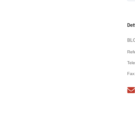
Det
BL
Ref
Tel
Fax