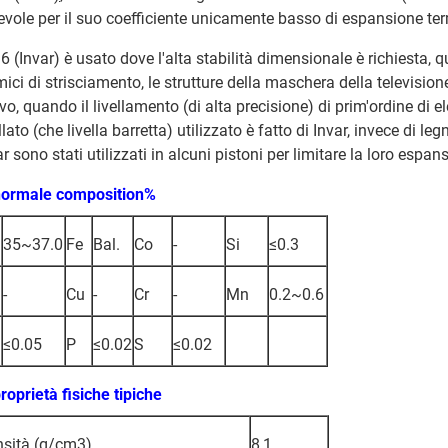
evole per il suo coefficiente unicamente basso di espansione ter
 (Invar) è usato dove l'alta stabilità dimensionale è richiesta, qual
mici di strisciamento, le strutture della maschera della televisione
ievo, quando il livellamento (di alta precisione) di prim'ordine di 
llato (che livella barretta) utilizzato è fatto di Invar, invece di legn
r sono stati utilizzati in alcuni pistoni per limitare la loro espans
normale composition%
35~37.0
Fe
Bal.
Co
-
Si
≤0.3
-
Cu
-
Cr
-
Mn
0.2~0.6
≤0.05
P
≤0.02
S
≤0.02
proprietà fisiche tipiche
sità (g/cm3)
8,1