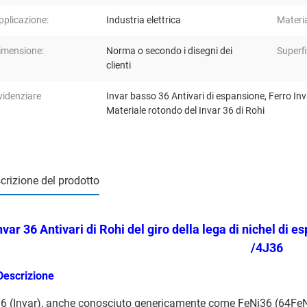
pplicazione:
Industria elettrica
Materia
imensione:
Norma o secondo i disegni dei
Superfi
clienti
videnziare
Invar basso 36 Antivari di espansione
,
Ferro Inv
Materiale rotondo del Invar 36 di Rohi
crizione del prodotto
nvar
36 Antivari
di Rohi del giro della lega di nichel di
es
/4J36
Descrizione
6 (
Invar
)
, anche conosciuto genericamente come FeNi36 (64FeNi ne