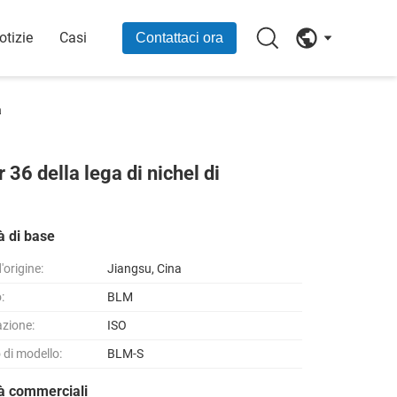
otizie
Casi
Contattaci ora
a
 36 della lega di nichel di
à di base
'origine:
Jiangsu, Cina
:
BLM
azione:
ISO
di modello:
BLM-S
tà commerciali