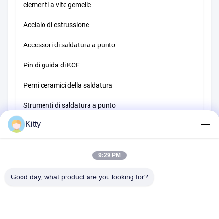
elementi a vite gemelle
Acciaio di estrussione
Accessori di saldatura a punto
Pin di guida di KCF
Perni ceramici della saldatura
Strumenti di saldatura a punto
Kitty
Macchina della saldatura a punti di resistenza
Altri materiali
9:29 PM
Good day, what product are you looking for?
B615, costruzione futura di fortuna, strada di no. 1 Wangxi, città di
Zhangjiagang, provincia di Jiangsu