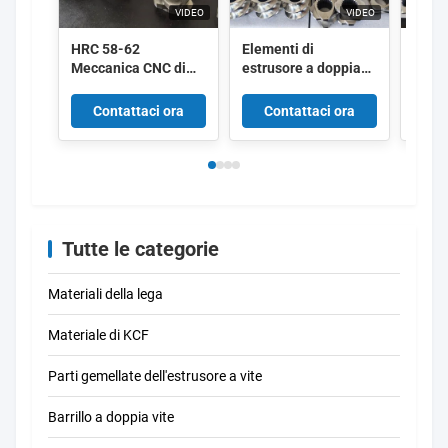
VIDEO
VIDEO
HRC 58-62
Elementi di
Eleme
Meccanica CNC di
estrusore a doppia
doppi
precisione Elementi
vite resistenti
modul
di estrusore a doppia
all'usura e alla
resis
Contattaci ora
Contattaci ora
Co
vite con resistenza
corrosione con
alla 
all'usura e alla
lavorazione CNC di
PA6 
corrosione per la
precisione e durezza
lavorazione della
HRC 58-62
plastica
Tutte le categorie
Materiali della lega
Materiale di KCF
Parti gemellate dell'estrusore a vite
Barrillo a doppia vite