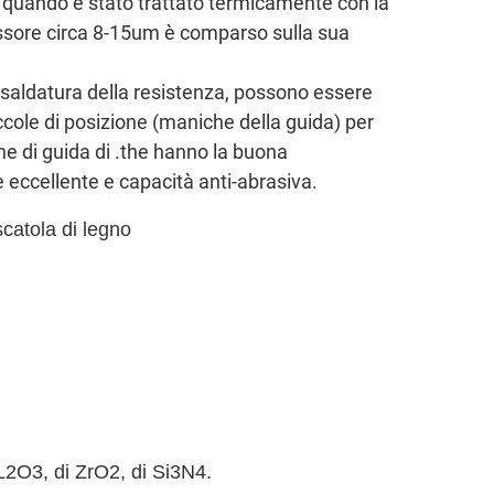
ga, quando è stato trattato termicamente con la
ssore circa 8-15um è comparso sulla sua
i saldatura della resistenza, possono essere
boccole di posizione (maniche della guida) per
che di guida di .the hanno la buona
ie eccellente e capacità anti-abrasiva.
scatola di legno
AL2O3, di ZrO2, di Si3N4.