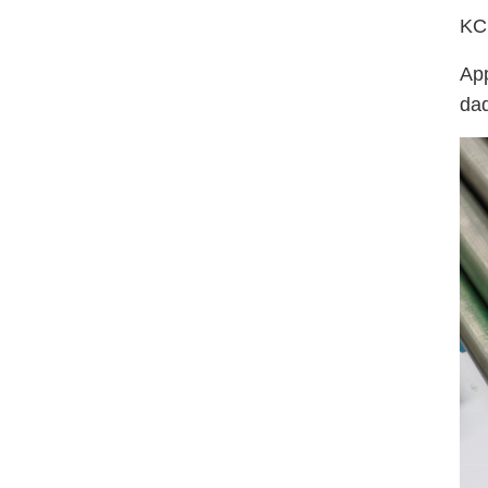
KC
App
dad