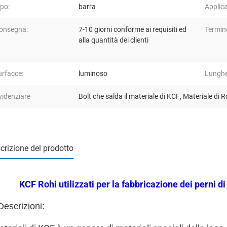
ipo:
barra
Applic
onsegna:
7-10 giorni conforme ai requisiti ed
Termine
alla quantità dei clienti
urfacce:
luminoso
Lunghe
videnziare
Bolt che salda il materiale di KCF
,
Materiale di 
crizione del prodotto
KCF Rohi utilizzati per la fabbricazione dei perni di
Descrizioni: