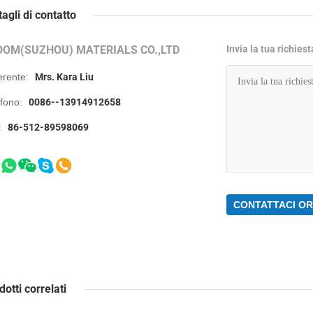
tagli di contatto
OOM(SUZHOU) MATERIALS CO.,LTD
Invia la tua richies
erente:
Mrs. Kara Liu
efono:
0086--13914912658
:
86-512-89598069
CONTATTACI O
dotti correlati