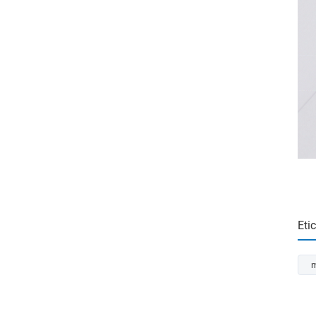
Eti
m