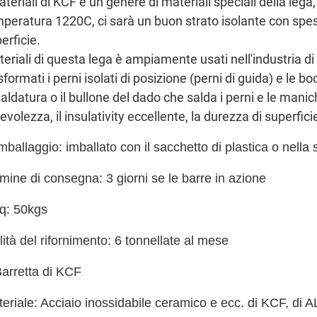
ateriali di KCF è un genere di materiali speciali della le
peratura 1220C, ci sarà un buon strato isolante con spe
erficie.
eriali di questa lega è ampiamente usati nell'industria d
sformati i perni isolati di posizione (perni di guida) e le 
saldatura o il bullone del dado che salda i perni e le mani
evolezza, il insulativity eccellente, la durezza di superfic
mballaggio: imballato con il sacchetto di plastica o nella 
mine di consegna: 3 giorni se le barre in azione
q: 50kgs
lità del rifornimento: 6 tonnellate al mese
arretta di KCF
eriale: Acciaio inossidabile ceramico e ecc. di KCF, di 