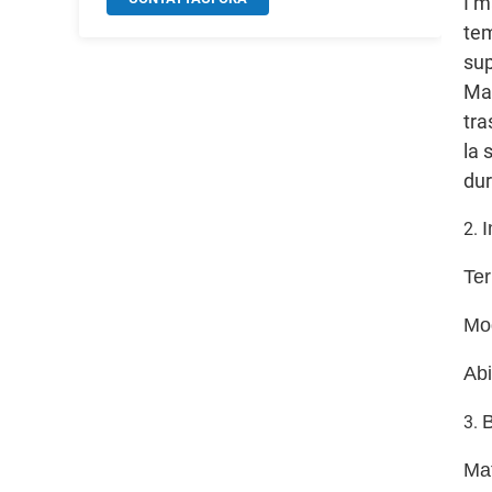
I m
tem
sup
Mat
tra
la 
dur
I
2.
Ter
Mo
Abi
B
3.
Mat