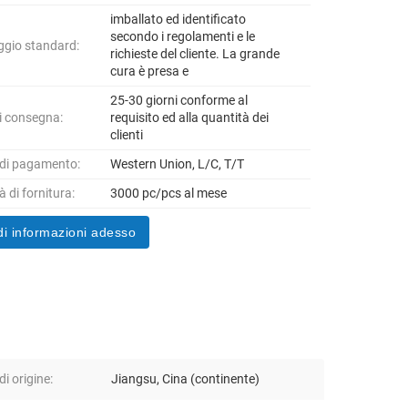
imballato ed identificato
secondo i regolamenti e le
ggio standard:
richieste del cliente. La grande
cura è presa e
25-30 giorni conforme al
i consegna:
requisito ed alla quantità dei
clienti
 di pagamento:
Western Union, L/C, T/T
 di fornitura:
3000 pc/pcs al mese
di informazioni adesso
i origine:
Jiangsu, Cina (continente)