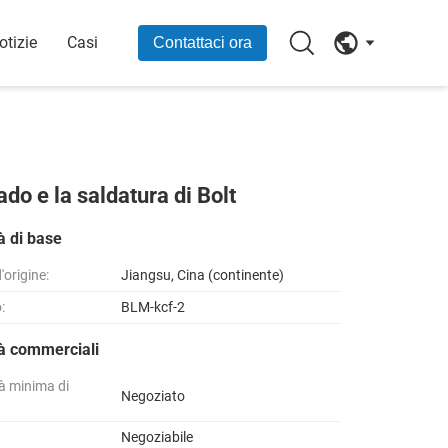
otizie
Casi
Contattaci ora
do e la saldatura di Bolt
à di base
'origine:
Jiangsu, Cina (continente)
:
BLM-kcf-2
tà commerciali
à minima di
Negoziato
Negoziabile