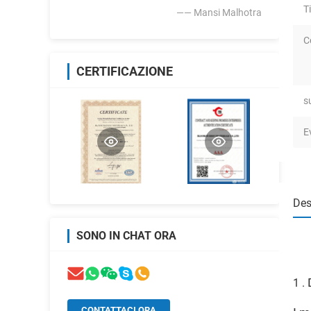
T
—— Mansi Malhotra
C
CERTIFICAZIONE
s
E
Des
SONO IN CHAT ORA
1 .
CONTATTACI ORA