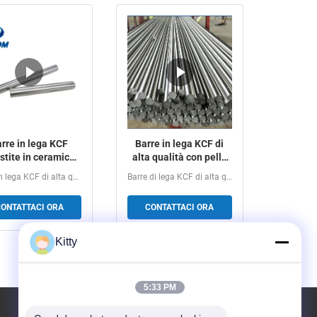
rre in lega KCF
Barre in lega KCF di
estite in ceramica
alta qualità con pelle
elevata resistenza
isolante stabile,
Aste in lega KCF di alta qualità Materiale isolante...
Barre di lega KCF di alta qualità per saldatura a...
li urti termici e
robustezza superiore e
lunghezza
elevata resistenza
ONTATTACI ORA
CONTATTACI ORA
onalizzabile per la
all'usura per la
aldatura a dadi
saldatura a resistenza
Kitty
5:33 PM