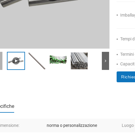
Imballa
Tempi d
Termini
Capacità
Richie
cifiche
imensione:
norma o personalizzazione
Luogo d