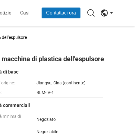
otizie
Casi
Contattaci ora
 dell'espulsore
 macchina di plastica dell'espulsore
à di base
'origine:
Jiangsu, Cina (continente)
:
BLM-IV-1
tà commerciali
à minima di
Negoziato
Negoziabile