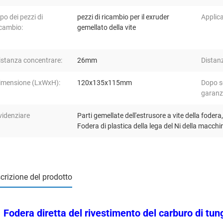
ipo dei pezzi di
pezzi di ricambio per il exruder
Applic
icambio:
gemellato della vite
istanza concentrare:
26mm
Distanz
imensione (LxWxH):
120x135x115mm
Dopo se
garanz
videnziare
Parti gemellate dell'estrusore a vite della fodera
Fodera di plastica della lega del Ni della macchi
crizione del prodotto
Fodera diretta del rivestimento del carburo di tung