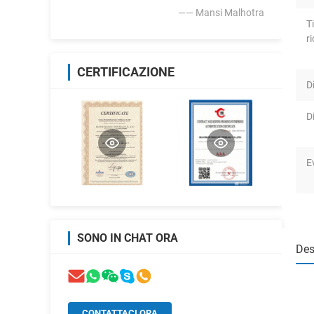
—— Mansi Malhotra
T
r
CERTIFICAZIONE
D
D
E
SONO IN CHAT ORA
Des
CONTATTACI ORA