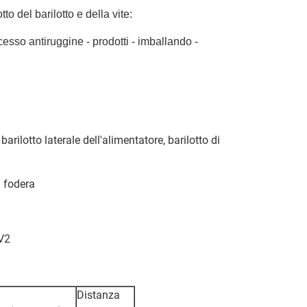
to del barilotto e della vite:
cesso antiruggine - prodotti - imballando -
arilotto laterale dell'alimentatore, barilotto di
a fodera
4V2
Distanza