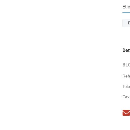
Eti
E
Det
BL
Ref
Tel
Fax