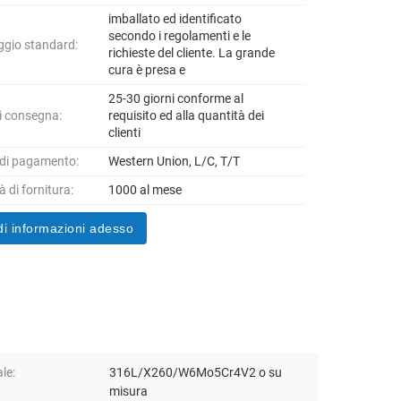
imballato ed identificato
secondo i regolamenti e le
ggio standard:
richieste del cliente. La grande
cura è presa e
25-30 giorni conforme al
i consegna:
requisito ed alla quantità dei
clienti
 di pagamento:
Western Union, L/C, T/T
 di fornitura:
1000 al mese
di informazioni adesso
le:
316L/X260/W6Mo5Cr4V2 o su
misura