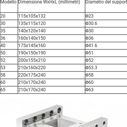
Modello
Dimensione WxHxL (millimetri)
Diametro del supporto
20
115x105x132
Φ23
30
135x115x120
Φ30.6
35
140x120x140
Φ30
36
160x140x150
Φ36
40
175x145x160
Φ41.6
50
190x150x190
Φ51
52
200x155x210
Φ52
53
210x160x220
Φ53.3
58
220x175x240
Φ58
60
210x170x240
Φ60
65
210x170x240
Φ63