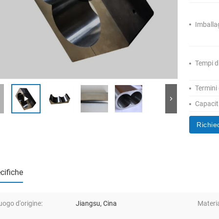
Imballa
Tempi d
Termini
Capacità
Richie
cifiche
uogo d'origine:
Jiangsu, Cina
Materia