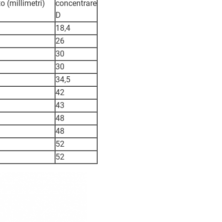
 (millimetri)
concentrare
D
18,4
26
30
30
34,5
42
43
48
48
52
52