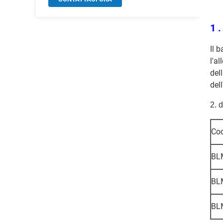
1 
Il 
l'a
del
del
2. 
Cod
BL
BL
BL