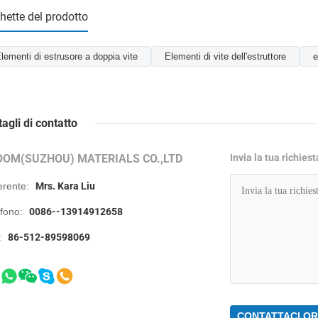
chette del prodotto
lementi di estrusore a doppia vite
Elementi di vite dell'estruttore
e
tagli di contatto
OOM(SUZHOU) MATERIALS CO.,LTD
Invia la tua richies
erente:
Mrs. Kara Liu
efono:
0086--13914912658
:
86-512-89598069
CONTATTACI O