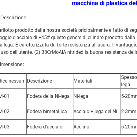
macchina di plastica del
.
Descrizione:
barilotto prodotto dalla nostra società pricipalmente è fatto di se
lloggio d'acciaio di +45# questo genere di cilindro prodotto dall
la lega. È caratterizzata da forte resistenza all'usura. Il vantaggio
l'uso dell'utente. (2) 38CrMoAIA nitrided la buona resistenza dell
dimensione:
Spessor
ice nessun
Descrizione
Materiali
lega
M-01
Fodera della Ni-lega
Ni-lega
5-20m
M-02
Fodera bimetallica
Acciaio + lega del Ni
2-3mm
M-03
Fodera d'acciaio
Acciaio
5-20m