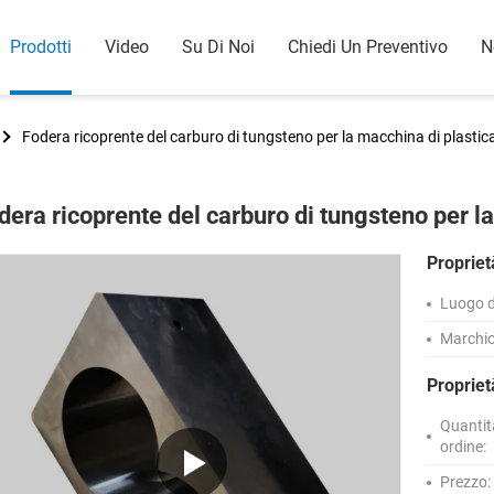
Prodotti
Video
Su Di Noi
Chiedi Un Preventivo
N
Fodera ricoprente del carburo di tungsteno per la macchina di plastica
dera ricoprente del carburo di tungsteno per la
Propriet
Luogo d
Marchio
Proprie
Quantit
ordine:
Prezzo: