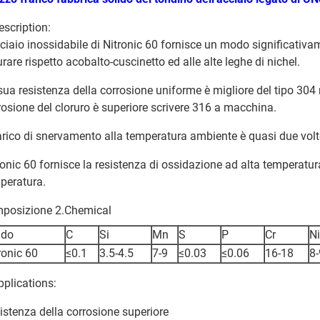
escription:
cciaio inossidabile di Nitronic 60 fornisce un modo significativ
urare rispetto acobalto-cuscinetto ed alle alte leghe di nichel.
sua resistenza della corrosione uniforme è migliore del tipo 304 n
rosione del cloruro è superiore scrivere 316 a macchina.
carico di snervamento alla temperatura ambiente è quasi due volt
ronic 60 fornisce la resistenza di ossidazione ad alta temperatura
peratura.
posizione 2.Chemical
ado
C
Si
Mn
S
P
Cr
Ni
ronic 60
≤0.1
3.5-4.5
7-9
≤0.03
≤0.06
16-18
8-
pplications:
istenza della corrosione superiore