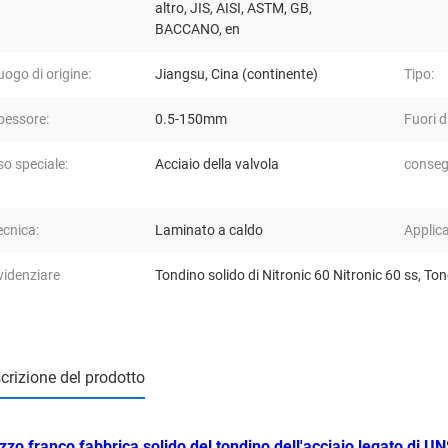
altro, JIS, AISI, ASTM, GB,
BACCANO, en
uogo di origine:
Jiangsu, Cina (continente)
Tipo:
pessore:
0.5-150mm
Fuori d
so speciale:
Acciaio della valvola
conseg
ecnica:
Laminato a caldo
Applic
videnziare
Tondino solido di Nitronic 60 Nitronic 60 ss
,
Ton
crizione del prodotto
zzo franco fabbrica solido del tondino dell'acciaio legato di U