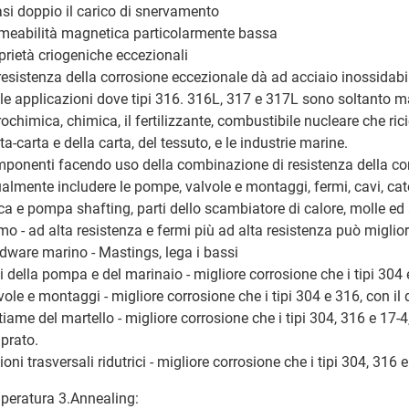
si doppio il carico di snervamento
meabilità magnetica particolarmente bassa
prietà criogeniche eccezionali
resistenza della corrosione eccezionale dà ad acciaio inossidabi
 le applicazioni dove tipi 316. 316L, 317 e 317L sono soltanto marg
rochimica, chimica, il fertilizzante, combustibile nucleare che ric
ta-carta e della carta, del tessuto, e le industrie marine.
ponenti facendo uso della combinazione di resistenza della corr
ualmente includere le pompe, valvole e montaggi, fermi, cavi, cat
ca e pompa shafting, parti dello scambiatore di calore, molle ed 
mo - ad alta resistenza e fermi più ad alta resistenza può miglior
dware marino - Mastings, lega i bassi
i della pompa e del marinaio - migliore corrosione che i tipi 304 
vole e montaggi - migliore corrosione che i tipi 304 e 316, con il
tiame del martello - migliore corrosione che i tipi 304, 316 e 17-4
prato.
ioni trasversali ridutrici - migliore corrosione che i tipi 304, 316 
peratura 3.Annealing: