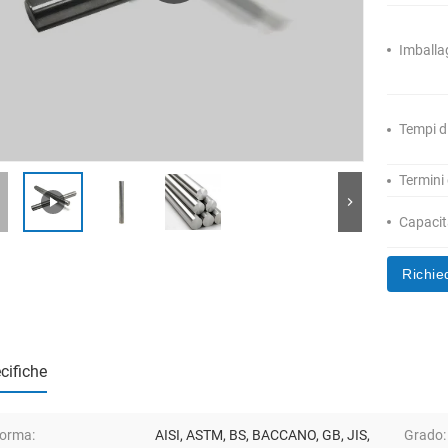
Imballa
Tempi d
Termini
Capacità
Richie
cifiche
orma:
AISI, ASTM, BS, BACCANO, GB, JIS,
Grado: