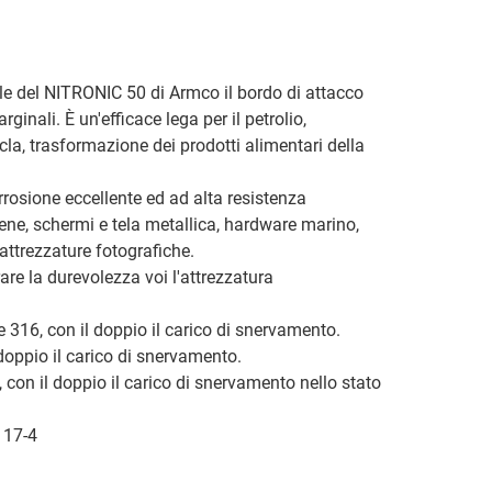
le del NITRONIC 50 di Armco il bordo di attacco
inali. È un'efficace lega per il petrolio,
icla, trasformazione dei prodotti alimentari della
osione eccellente ed ad alta resistenza
ene, schermi e tela metallica, hardware marino,
attrezzature fotografiche.
are la durevolezza voi l'attrezzatura
e 316, con il doppio il carico di snervamento.
 doppio il carico di snervamento.
, con il doppio il carico di snervamento nello stato
e 17-4