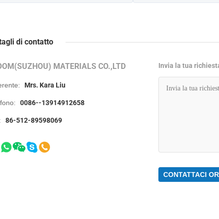
tagli di contatto
OOM(SUZHOU) MATERIALS CO.,LTD
Invia la tua richies
erente:
Mrs. Kara Liu
efono:
0086--13914912658
:
86-512-89598069
CONTATTACI O