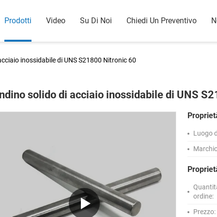
Prodotti
Video
Su Di Noi
Chiedi Un Preventivo
N
acciaio inossidabile di UNS S21800 Nitronic 60
ndino solido di acciaio inossidabile di UNS S
Propriet
Luogo d
Marchio
Proprie
Quantit
ordine:
Prezzo: