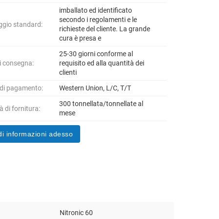
imballato ed identificato
secondo i regolamenti e le
ggio standard:
richieste del cliente. La grande
cura è presa e
25-30 giorni conforme al
i consegna:
requisito ed alla quantità dei
clienti
 di pagamento:
Western Union, L/C, T/T
300 tonnellata/tonnellate al
 di fornitura:
mese
di informazioni adesso
Nitronic 60