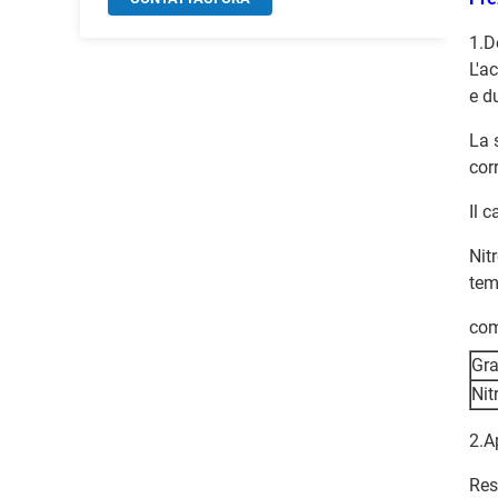
1.D
L'a
e d
La 
cor
Il 
Nit
tem
com
Gr
Nit
2.A
Res