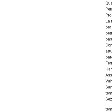
Qua
Per
Pro
La 
per
pet
pas
Com
att
bar
Fer
Har
Ass
Val
Sar
tem
Sez
tem