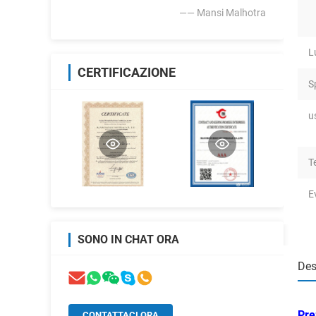
—— Mansi Malhotra
L
CERTIFICAZIONE
S
u
T
E
SONO IN CHAT ORA
Des
Pre
CONTATTACI ORA