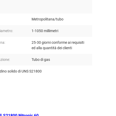
Metropolitana/tubo
iametro:
1-1050 millimetri
na:
25-30 giorni conforme ai requisiti
ed alla quantità dei clienti
azione:
Tubo di gas
dino solido di UNS S21800
NS S21800 Nitronic 60