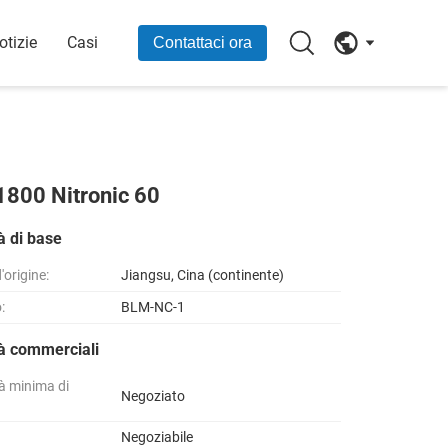
otizie
Casi
Contattaci ora
21800 Nitronic 60
à di base
'origine:
Jiangsu, Cina (continente)
:
BLM-NC-1
tà commerciali
à minima di
Negoziato
Negoziabile