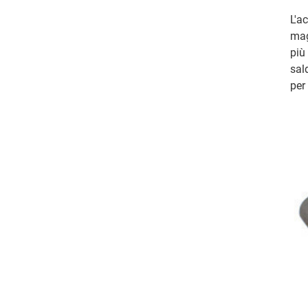
L'a
mag
più
sal
per