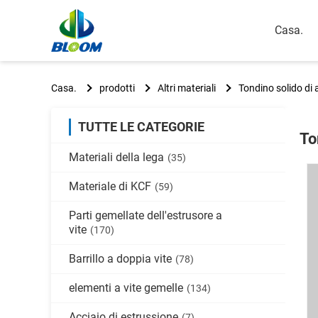
Casa.
Casa.
prodotti
Altri materiali
Tondino solido di 
TUTTE LE CATEGORIE
To
Materiali della lega
(35)
Materiale di KCF
(59)
Parti gemellate dell'estrusore a
vite
(170)
Barrillo a doppia vite
(78)
elementi a vite gemelle
(134)
Acciaio di estrussione
(7)