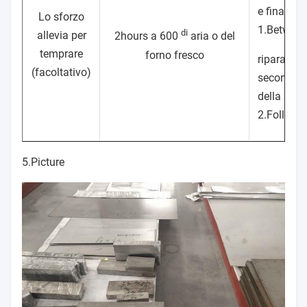
e finale di
Lo sforzo
1.Betwee
di
allevia per
2hours a 600
aria o del
temprare
forno fresco
riparazion
(facoltativo)
secondari
della sald
2.Followi
5.Picture