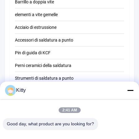
Barrillo a doppia vite
elementi a vite gemelle
Acciaio di estrussione
Accessori di saldatura a punto
Pin di guida di KCF
Perni ceramici della saldatura
Strumenti di saldatura a punto
Kitty
Macchina della saldatura a punti di resistenza
Altri materiali
2:41 AM
Good day, what product are you looking for?