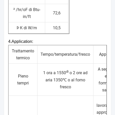
² /hr/oF di Btu-
72,6
in/ft
Þ K di W/m
10,5
4.Application:
Trattamento
Tempo/temperatura/fresco
Applicaz
termico
A seguito 
di
1 ora a 1550
o 2 ore ad
Pieno
estes
aria 1350℃ o al forno
tempri
formazio
fresco
saldat
lavorare
approssim