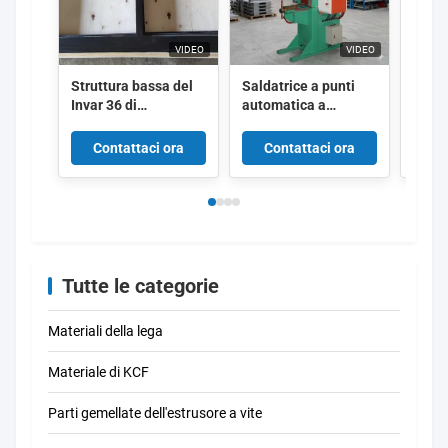
VIDEO
VIDEO
Struttura bassa del
Saldatrice a punti
Conne
Invar 36 di
automatica a
intre
precisione di
resistenza da
T2 ad
espansione per le
100KVA con
con 
Contattaci ora
Contattaci ora
Co
applicazioni a
alimentatore di dadi
resis
semiconduttore
salda
resis
preci
Tutte le categorie
Materiali della lega
Materiale di KCF
Parti gemellate dell'estrusore a vite