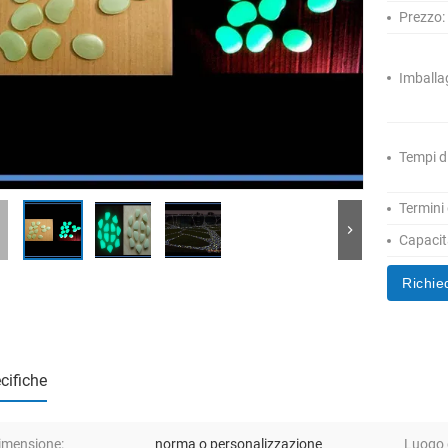
Prezzo:
Imballa
Tempi d
Termini
Capacità
Richie
cifiche
imensione:
norma o personalizzazione
Luogo d