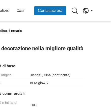
otizie
Casi
Contattaci ora
dino, itinerario
a decorazione nella migliore qualità
à di base
'origine:
Jiangsu, Cina (continente)
:
BLM-glow-2
tà commerciali
à minima di
1KG