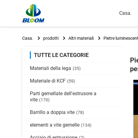
Casa.
Casa.
prodotti
Altri materiali
Pietre luminescenti
TUTTE LE CATEGORIE
Pi
per
Materiali della lega
(35)
Materiale di KCF
(59)
Parti gemellate dell'estrusore a
vite
(170)
Barrillo a doppia vite
(78)
elementi a vite gemelle
(134)
Acciaio di estrussione
(7)