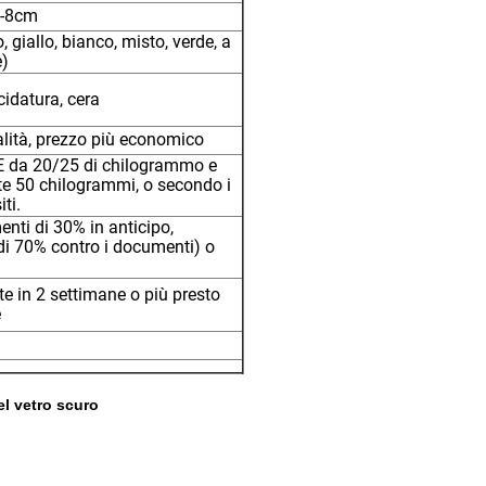
5-8cm
, giallo, bianco, misto, verde, a
e)
cidatura, cera
alità, prezzo più economico
E da 20/25 di chilogrammo e
te 50 chilogrammi, o secondo i
iti.
nti di 30% in anticipo,
i 70% contro i documenti) o
 in 2 settimane o più presto
e
el vetro scuro