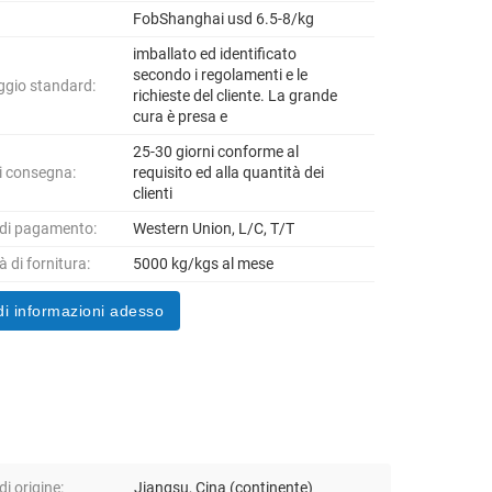
FobShanghai usd 6.5-8/kg
imballato ed identificato
secondo i regolamenti e le
ggio standard:
richieste del cliente. La grande
cura è presa e
25-30 giorni conforme al
i consegna:
requisito ed alla quantità dei
clienti
 di pagamento:
Western Union, L/C, T/T
 di fornitura:
5000 kg/kgs al mese
di informazioni adesso
i origine:
Jiangsu, Cina (continente)