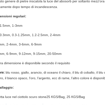
to genere di pietre inscatola la luce del abosorb per soltanto mezz'ora
gamente dopo tempo di incandescenza.
ensioni regolari:
-1.5mm, 1-3mm
-0.3mm, 0.3-1.25mm, 1.2-2.5mm, 2-4mm
mm, 2-4mm, 3-6mm, 6-9mm
mm, 6-9mm, 9-12mm, 9-15mm, 20-50mm
tra dimensione è disponibile secondo il requisito
ore:
blu rosso, giallo, arancio, di oceano il chiaro, il blu di cobalto, il blu
ero, il bianco opaco, l'oro, l'argento, ecc di rame, l'altro colore è disponib
allaggio:
tta luce nel ciottolo scuro stone25 KGS/Bag, 25 KGS/Bag