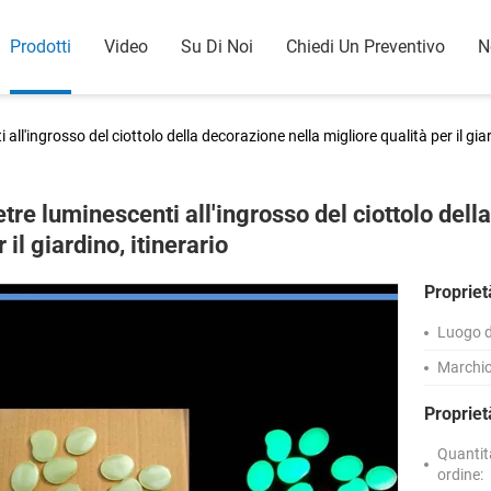
Prodotti
Video
Su Di Noi
Chiedi Un Preventivo
N
 all'ingrosso del ciottolo della decorazione nella migliore qualità per il giar
etre luminescenti all'ingrosso del ciottolo dell
 il giardino, itinerario
Propriet
Luogo d
Marchio
Proprie
Quantit
ordine: