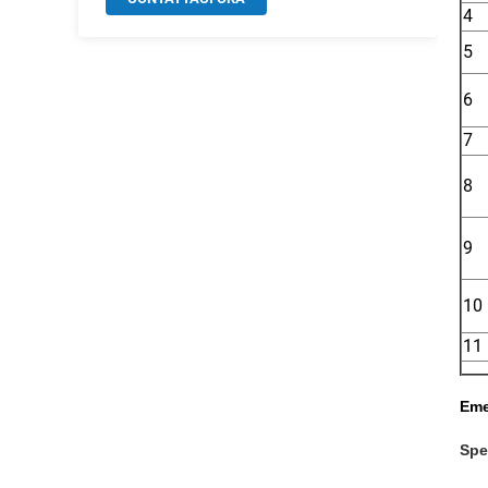
4
5
6
7
8
9
10
11
Eme
Spe