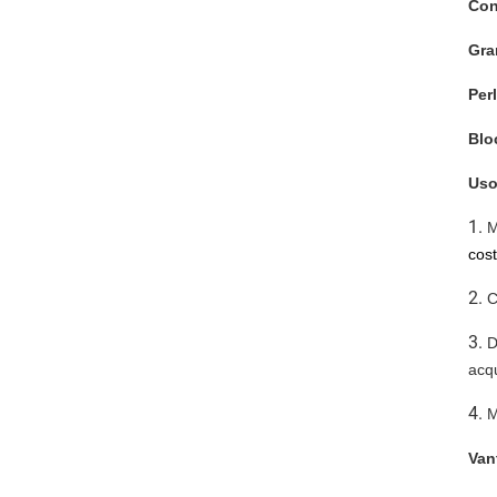
Con
Gra
Per
Blo
Uso
1.
M
cost
2.
C
3.
D
acq
4.
M
Van