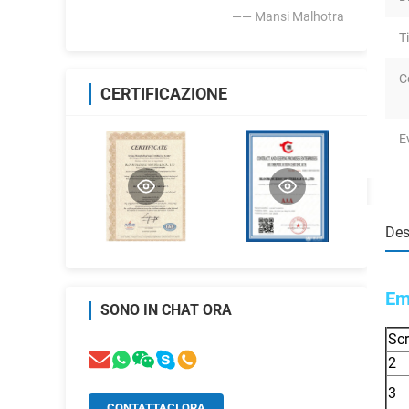
—— Mansi Malhotra
T
C
CERTIFICAZIONE
E
Des
Em
SONO IN CHAT ORA
Scr
2
3
CONTATTACI ORA