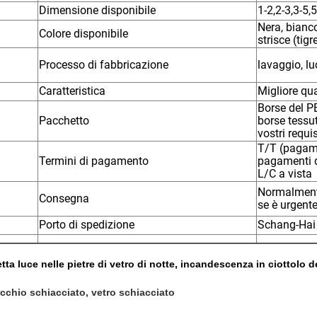
Dimensione disponibile
1-2,2-3,3-5,
Nera, bianco
Colore disponibile
strisce (tigr
Processo di fabbricazione
lavaggio, lu
Caratteristica
Migliore qu
Borse del P
Pacchetto
borse tessu
vostri requis
T/T (pagame
Termini di pagamento
pagamenti d
L/C a vista
Normalmente
Consegna
se è urgent
Porto di spedizione
Schang-Hai
tta luce nelle pietre di vetro di notte, incandescenza in ciottolo d
cchio schiacciato, vetro schiacciato