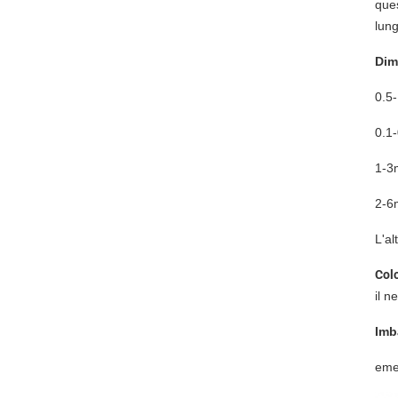
ques
lun
Dim
0.5
0.1
1-3
2-6
L'al
Col
il n
Imb
eme