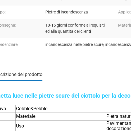
ipo:
Pietre di incandescenza
Applic
onsegna:
10-15 giorni conforme ai requisiti
Materia
ed alla quantità dei clienti
videnziare
incandescenza nelle pietre scure
,
incandescenza 
crizione del prodotto
etta luce nelle pietre scure del ciottolo per la dec
iva
Cobble&Pebble
Materiale
Pietra natur
Pavimentand
Uso
decorazion