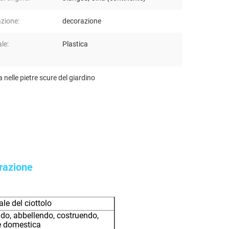
azione:
decorazione
le:
Plastica
nelle pietre scure del giardino
orazione
ale del ciottolo
o, abbellendo, costruendo,
e domestica