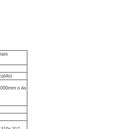
iaio
caldo)
000mm o As
 310s 317