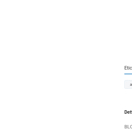
Eti
a
Det
BL