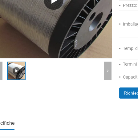
Prezzo:
Imballa
Tempi d
Termini
Capacità
Richie
cifiche