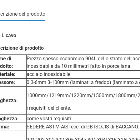
crizione del prodotto
 L cavo
crizione di prodotto
me di
Prezzo spesso economico 904L dello strato dell'acc
dotto:
inossidabile da 10 millimetri fatto in porcellana
eriale:
acciaio inossidabile
essore:
0.3-6mm 3-100mm (laminati a freddo) (laminato a 
1000mm/1219mm/1220mm/1500mm/1800mm/2
rghezza:
i requisiti del cliente.
nghezza:
come vostri requisiti
rma:
SEDERE ASTM AISI ecc. di GB ISOJIS di BACCANO.
201 202 301 302 305 304h 304 304l 316 316l 309s