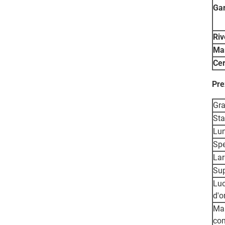
Ga
Riv
Ma
Cer
Pre
Gr
St
Lu
Sp
La
Sup
Lu
d'o
Ma
co