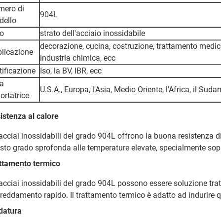
mero di
904L
dello
o
strato dell'acciaio inossidabile
decorazione, cucina, costruzione, trattamento medico
licazione
industria chimica, ecc
tificazione
Iso, la BV, IBR, ecc
a
U.S.A., Europa, l'Asia, Medio Oriente, l'Africa, il Sud
ortatrice
istenza al calore
 acciai inossidabili del grado 904L offrono la buona resistenza di 
sto grado sprofonda alle temperature elevate, specialmente sop
ttamento termico
 acciai inossidabili del grado 904L possono essere soluzione tr
freddamento rapido. Il trattamento termico è adatto ad indurire q
datura