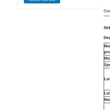
Des
904
Des
No
pro
Mat
Sp
La
Lu
No