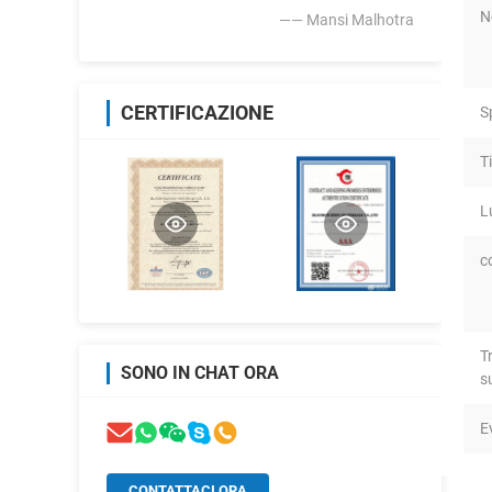
N
—— Mansi Malhotra
CERTIFICAZIONE
S
T
L
c
T
SONO IN CHAT ORA
s
E
CONTATTACI ORA