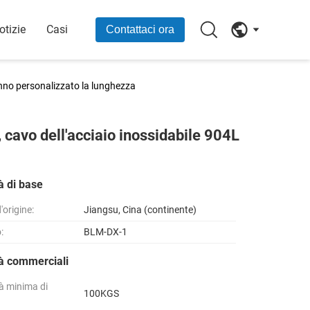
otizie
Casi
Contattaci ora
 hanno personalizzato la lunghezza
i, cavo dell'acciaio inossidabile 904L
à di base
'origine:
Jiangsu, Cina (continente)
:
BLM-DX-1
tà commerciali
à minima di
100KGS