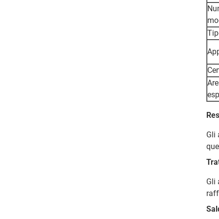
Nu
mo
Tip
App
Cer
Are
esp
Res
Gli
que
Tra
Gli
raf
Sal