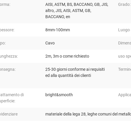
orma:
AISI, ASTM, BS, BACCANO, GB, JIS,
Grado:
altro, JIS, AISI, ASTM, GB,
BACCANO, en
pessore:
8mm-100mm
Luogo d
ipo:
Cavo
Dimens
unghezza:
2m, 3m o come richiesto
uso spe
onsegna:
25-30 giorni conforme ai requisiti
Termine
ed alla quantità dei clienti
rattamento di
bright&smooth
Applic
uperficie:
videnziare
materiale della lega 28
,
leghe comuni del metall