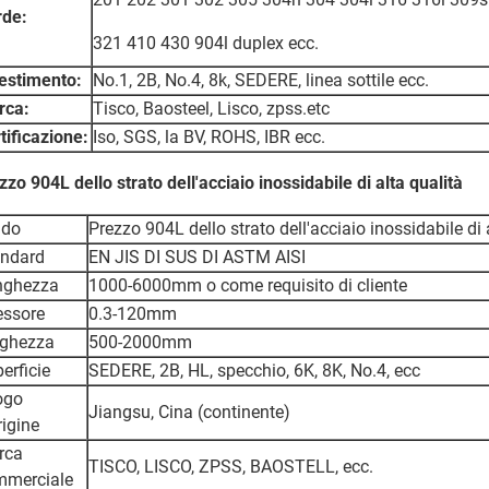
rde:
321 410 430 904l duplex ecc.
estimento:
No.1, 2B, No.4, 8k, SEDERE, linea sottile ecc.
rca:
Tisco, Baosteel, Lisco, zpss.etc
tificazione:
Iso, SGS, la BV, ROHS, IBR ecc.
zzo 904L dello strato dell'acciaio inossidabile di alta qualità
ado
Prezzo 904L dello strato dell'acciaio inossidabile di 
andard
EN JIS DI SUS DI ASTM AISI
nghezza
1000-6000mm o come requisito di cliente
essore
0.3-120mm
rghezza
500-2000mm
erficie
SEDERE, 2B, HL, specchio, 6K, 8K, No.4, ecc
ogo
Jiangsu, Cina (continente)
rigine
rca
TISCO, LISCO, ZPSS, BAOSTELL, ecc.
mmerciale