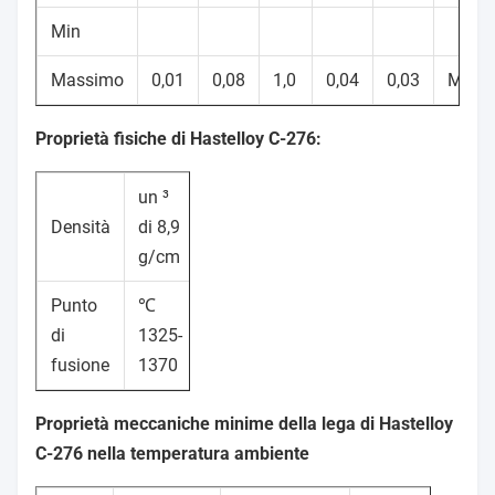
Min
Massimo
0,01
0,08
1,0
0,04
0,03
Margi
Proprietà fisiche di Hastelloy C-276:
un ³
Densità
di 8,9
g/cm
Punto
℃
di
1325-
fusione
1370
Proprietà meccaniche minime della lega di Hastelloy
C-276 nella temperatura ambiente