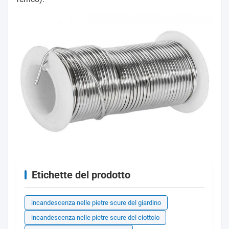
Etichette del prodotto
incandescenza nelle pietre scure del giardino
incandescenza nelle pietre scure del ciottolo