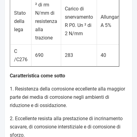
² di rm
Carico di
Stato
N/mm di
snervamento
Allungamento
della
resistenza
R P0. Un ² di
A 5%
lega
alla
2 N/mm
trazione
C
690
283
40
/C276
Caratteristica come sotto
1. Resistenza della corrosione eccellente alla maggior
parte dei media di corrosione negli ambienti di
riduzione e di ossidazione.
2. Eccellente resista alla prestazione di incrinamento
scavare, di corrosione interstiziale e di corrosione di
sforzo.