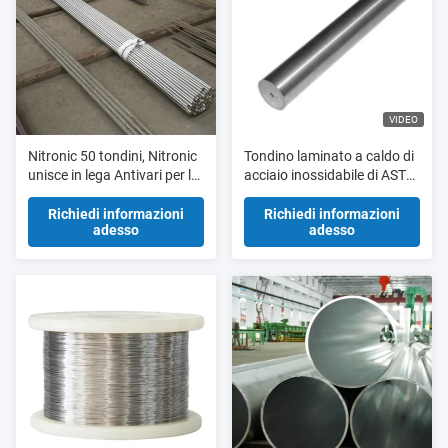
VIDEO
Nitronic 50 tondini, Nitronic
Tondino laminato a caldo di
unisce in lega Antivari per le
acciaio inossidabile di ASTM
assi della pompa dell'acqua
50MM Nitronic 50
di mare
Richiedi informazioni
Richiedi informazioni
adesso
adesso