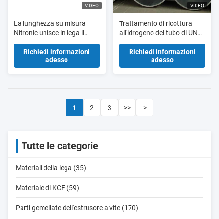
VIDEO
VIDEO
La lunghezza su misura
Trattamento di ricottura
Nitronic unisce in lega il
all'idrogeno del tubo di UNS
cavo ad alta resistenza per
S21800 Nitronic 60 per
l'acciaio freddo
produzione del gas
Richiedi informazioni
Richiedi informazioni
adesso
adesso
dell'intestazione
liquefatto
1
2
3
>>
>
Tutte le categorie
Materiali della lega (35)
Materiale di KCF (59)
Parti gemellate dell'estrusore a vite (170)