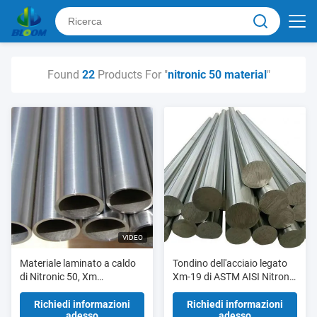
Found
22
Products For "
nitronic 50 material
"
VIDEO
Materiale laminato a caldo
Tondino dell'acciaio legato
di Nitronic 50, Xm
Xm-19 di ASTM AISI Nitronic
metropolitana/tubo della
50
lega di 19 materiali
Richiedi informazioni
Richiedi informazioni
adesso
adesso